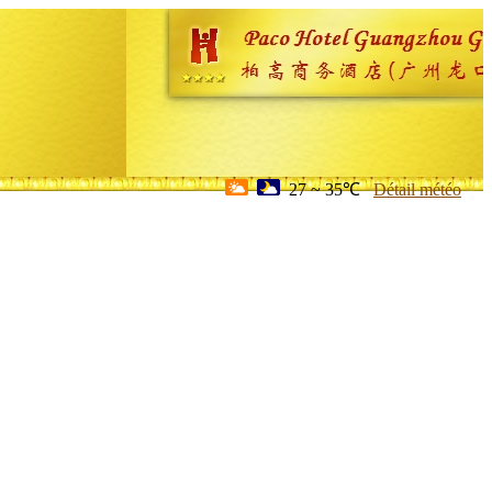
27 ~ 35℃
Détail météo