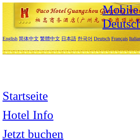
Mobile 
Deutsc
English
简体中文
繁體中文
日本語
한국어
Deutsch
Français
Itali
Startseite
Hotel Info
Jetzt buchen