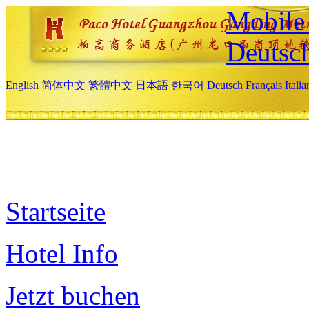
Mobile 
Deutsc
English
简体中文
繁體中文
日本語
한국어
Deutsch
Français
Itali
Startseite
Hotel Info
Jetzt buchen