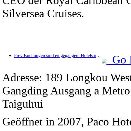
CEO der Royal Caribbean Gr
Silversea Cruises.
Prev:Buchungen sind eingegangen. Hotels und B&B-Händler sind bei Buchungen gleichermaßen beliebt. Die durchschnittlichen Buchungsraten zum Nationalfeiertag liegen bei 24,97 % bzw. 24,49 %.
Go 
Adresse: 189 Longkou West
Gangding Ausgang a Metro 
Taiguhui
Geöffnet in 2007, Paco Ho